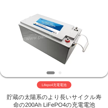
-
2026
Hefei
Purple
Horn
E-
Commerce
Co.,
家
Ltd..
All
Rights
Reserved.
プ
ロ
ダ
ク
ト
Lifepo4充電電池
貯蔵の太陽系のより長いサイクル寿
私
命の200Ah LiFePO4の充電電池