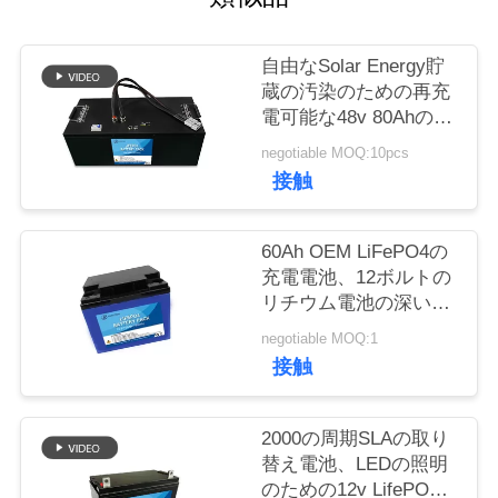
質
管
自由なSolar Energy貯
蔵の汚染のための再充
理
電可能な48v 80Ahのリ
チウム電池
negotiable MOQ:10pcs
私
接触
達
60Ah OEM LiFePO4の
に
充電電池、12ボルトの
リチウム電池の深い周
連
期
negotiable MOQ:1
絡
接触
し
2000の周期SLAの取り
な
替え電池、LEDの照明
さ
のための12v LifePO4