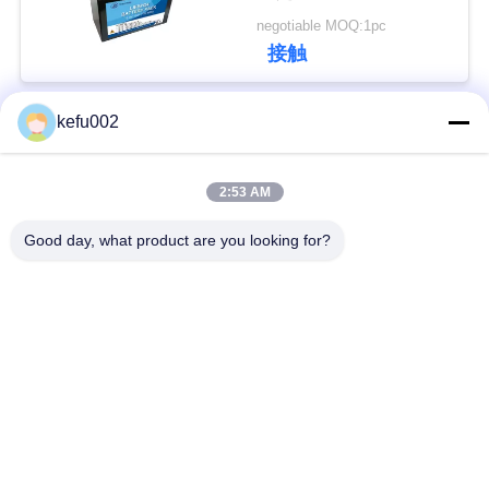
電池のパック12Ah
negotiable MOQ:1pc
い
接触
BLOG
kefu002
人気カテゴリ
すべて
引
2:53 AM
バッテリーパック
深い周期LiFePo4電池
用
Good day, what product are you looking for?
を
Lifepo4充電電池
Lifepo4太陽電池
要
32650の電池のパッ
求
26650の電池のパック
ク
し
な
太陽街灯のリチウム
SLAの取り替え電池
電池
さ