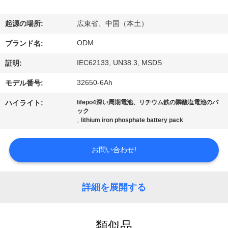
達
に
起源の場所:
広東省、中国（本土）
つ
ODM
ブランド名:
い
IEC62133, UN38.3, MSDS
証明:
て
32650-6Ah
モデル番号:
ハイライト:
lifepo4深い周期電池、リチウム鉄の隣酸塩電池のパ
ック
工
,
lithium iron phosphate battery pack
場
お問い合わせ!
旅
行
詳細を展開する
品
類似品