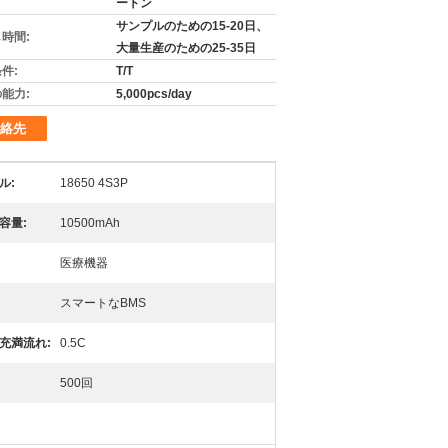
ートン
サンプルのための15-20日、
時間:
大量生産のための25-35日
件:
T/T
能力:
5,000pcs/day
絡先
ル:
18650 4S3P
容量:
10500mAh
医療機器
スマートなBMS
充満流れ:
0.5C
500回