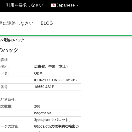
引用を要求しなさい
Japanese
達に連絡しなさい
BLOG
チウム電池のパック
池のパック
詳細:
場所:
広東省、中国（本土）
ド名:
ODM
IEC62133, UN38.3, MSDS
番号:
18650 4S1P
配送条件:
文数量:
200
negotiable
3pcs/plasticパレット、
ージの詳細:
60pcs/ctnの標準的な輸出カ