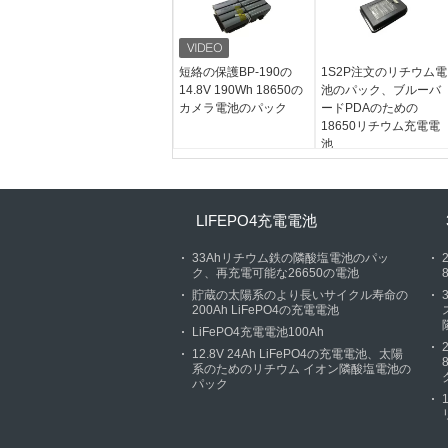
短絡の保護BP-190の
1S2P注文のリチウム電
14.8V 190Wh 18650の
池のパック、ブルーバ
カメラ電池のパック
ードPDAのための
18650リチウム充電電
池
LIFEPO4充電電池
33Ahリチウム鉄の隣酸塩電池のパッ
ク、再充電可能な26650の電池
貯蔵の太陽系のより長いサイクル寿命の
200Ah LiFePO4の充電電池
LiFePO4充電電池100Ah
12.8V 24Ah LiFePO4の充電電池、太陽
系のためのリチウム イオン隣酸塩電池の
パック