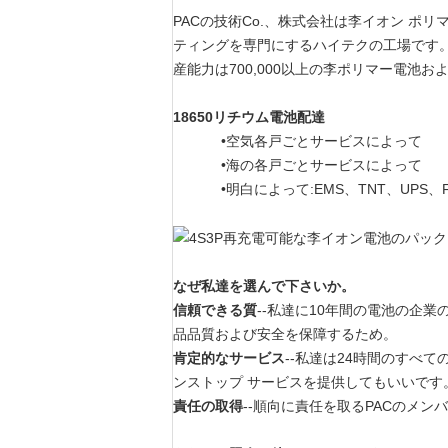
PACの技術Co.、株式会社は李イオン ポリマー
ティングを専門にするハイテクの工場です。工
産能力は700,000以上の李ポリマー電池およ
18650リチウム電池配達
•空気各戸ごとサービスによって
•海の各戸ごとサービスによって
•明白によって:EMS、TNT、UPS、Fede
なぜ私達を選んで下さいか。
信頼できる質
--私達に10年間の電池の企
品品質および安全を保障するため。
肯定的なサービス
--私達は24時間のすべ
ンストップ サービスを提供してもいいです
責任の取得
--順向に責任を取るPACのメ