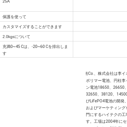
25A
保護を使って
カスタマイズすることができます
2.0kgsについて
充満0~45 Cは、-20~60 Cを排出しま
す
PACの技術Co.、株式会社は李イ
ポリマー電池、円柱李
ン電池18650、26650
32650、38120、145
びLiFePO4電池の開発
およびマーケティング
門にするハイテクの工
す。工場は2004年に