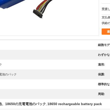
受渡し
支払条
供給の
連
細胞モデ
わずかな
ク
適用:
の電池のパック
保護:
標準的な
周期:
池、18650の充電電池のパック
18650 rechargeable battery pack
,