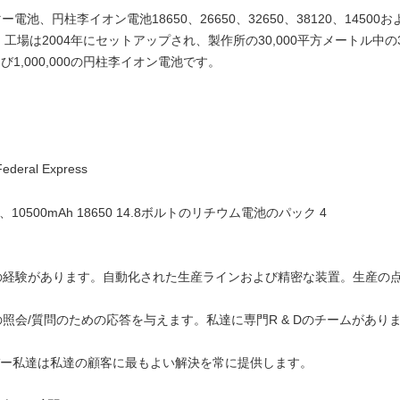
アップされ、製作所の
電池、円柱李イオン電池18650、26650、32650、38120、1450
30,000平方メートル中
場は2004年にセットアップされ、製作所の30,000平方メートル中
以上スタッフを用いま
び1,000,000の円柱李イオン電池です。
植物の月例生産能力は
700,000以上の李ポリ
池および1,000,000の
イオン電池です。
ral Express
業の経験があります。自動化された生産ラインおよび精密な装置。生産の
ての照会/質問のための応答を与えます。私達に専門R & Dのチームがあ
。
ンバー私達は私達の顧客に最もよい解決を常に提供します。