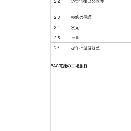
2.2
過電流排出の保護
2.3
短絡の保護
2.4
次元
2.5
重量
2.6
操作の温度較差
PAC電池の工場旅行: