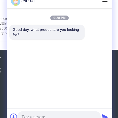
kefu002
9:28 PM
800mAh 18650リチウ
現在の保護の11.1V
ム電池のパック、
4000mAh 18650のリチ
18650再充電可能な李
ウム電池のパック
Good day, what product are you looking 
イオン電池
for?
ク
見積依頼
ッ
リ
送って下さい
E-Mail
|
携帯サイト