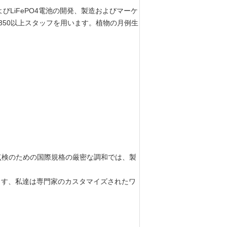
0およびLiFePO4電池の開発、製造およびマーケ
の350
の350以上スタッフを用います。植物の月例生
す。
マー電
円柱李
点検のための国際規格の厳密な調和では、製
ります、私達は専門家のカスタマイズされたワ