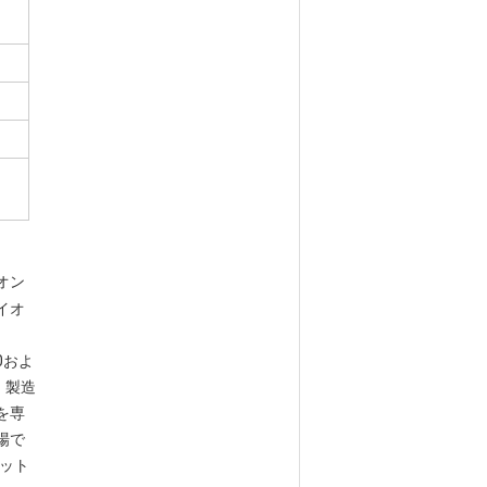
オン
イオ
、
00およ
、製造
を専
場で
セット