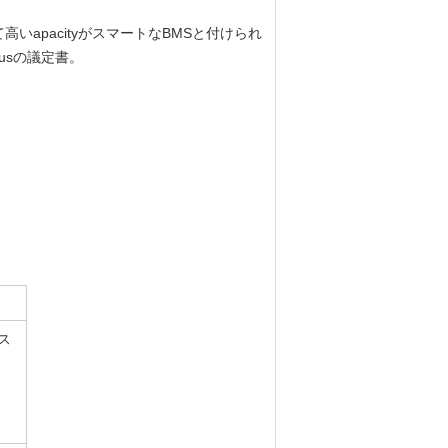
いapacityがスマートなBMSと付けられ
usの議定書。
カス