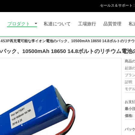
セールス＆サポート :
家
プロダクト
私達について
工場旅行
品質管理
私
4S3P再充電可能な李イオン電池のパック、10500mAh 18650 14.8ボルトのリ
ック、10500mAh 18650 14.8ボルトのリチウム電
商品の
起源の
ブラン
証明:
モデル
お支払
最小注
価格:
パッケ