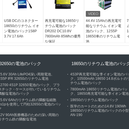
USB DCのコネクター
再充電可能な18650リ
44.4V 15Ahの再充電可
7
18650のリチウム イオ
チウム電池のパック
能なリチウム イオン電
ン電池のパック1S8P
DR202 DC10.8V
池のパック、12S5P
3.7V 17.6Ah
7800mAh 85Whの優秀
18650車のリチウム電
な保証
池
32650の電池のパック
18650のリチウム電池のパッ
25.6V 30Ah LifePO4深い周期電池、
4S3P再充電可能な李イオン電池のパ
8S5P IFR 32650のリチウム電池
ク、10500mAh 18650 14.8ボルトの
チウム電池のパック
32700 4S1P 32650電池のパック、プラ
スチック・ケースが付いているリチウム
7800mAh 18650リチウム電池のパッ
隣酸塩電池のパック
ク、18650再充電可能な李イオン電池
25.6V 6Ahのリチウム鉄の隣酸塩細胞
18650のリチウム電池のパック
8s1pを使用して円柱32650の電池のパッ
医学のカートのための14.8V 190Wh
ク
18650のリチウム電池のパックの小型
12V 90Ah医療機器のための深い周期の
AN-190
リチウム鉄の隣酸塩電池