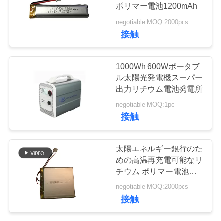
質
ポリマー電池1200mAh
管
negotiable MOQ:2000pcs
14
接触
理
32650の電池のパッ
1000Wh 600Wポータブ
ク
私
ル太陽光発電機スーパー
出力リチウム電池発電所
達
negotiable MOQ:1pc
に
接触
連
13
太陽エネルギー銀行のた
26650の電池のパッ
絡
めの高温再充電可能なリ
チウム ポリマー電池
し
ク
3000mAh
negotiable MOQ:2000pcs
な
接触
さ