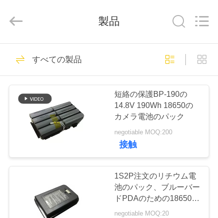
-
2026
Hefei
製品
Purple
Horn
E-
Commerce
Co.,
家
27
Ltd..
All
すべての製品
Rights
Reserved.
バッテリーパック
プ
短絡の保護BP-190の
ロ
14.8V 190Wh 18650の
カメラ電池のパック
ダ
negotiable MOQ:200
ク
接触
29
ト
深い周期LiFePo4電
1S2P注文のリチウム電
池のパック、ブルーバー
池
私
ドPDAのための18650リ
チウム充電電池
negotiable MOQ:20