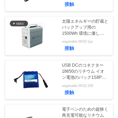
達
接触
に
つ
太陽エネルギーの貯蔵と
21
バックアップ用の
い
1500Wh 環境に優しいポ
Lifepo4充電電池
ータブル リチウム バッ
て
negotiable MOQ:1pc
テリー パック
接触
工
USB DCのコネクター
場
18650のリチウム イオ
ン電池のパック1S8P
21
旅
3.7V 17.6Ah
negotiable MOQ:200
行
接触
Lifepo4太陽電池
品
電子ペンのための超狭く
再充電可能なリチウム