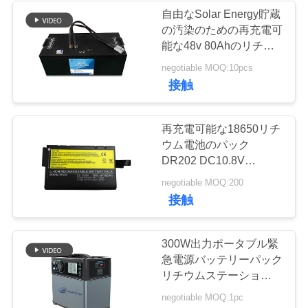
自由なSolar Energy貯蔵
い
の汚染のための再充電可
22
能な48v 80Ahのリチウ
ム電池
BLOG
negotiable MOQ:10pcs
SLAの取り替え電池
接触
引
再充電可能な18650リチ
用
ウム電池のパック
DR202 DC10.8V
を
7800mAh 85Whの優秀
14
negotiable MOQ:200
要
な保証
接触
太陽街灯のリチウ
求
ム電池
300W出力ポータブル緊
し
急電源バッテリーパック
な
リチウムステーションホ
ームバックアップ用
negotiable MOQ:1pc
さ