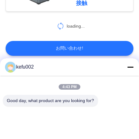
接触
い
18
充電電池を持ち上げ
loading...
地
ます
図
お問い合わせ!
PRIVACY
kefu002
人気カテゴリ
すべて
POLICY
26
電気通信のリチウ
4:43 PM
バッテリーパック
深い周期LiFePo4電池
Good day, what product are you looking for?
ム電池
Lifepo4充電電池
Lifepo4太陽電池
32650の電池のパッ
26650の電池のパック
ク