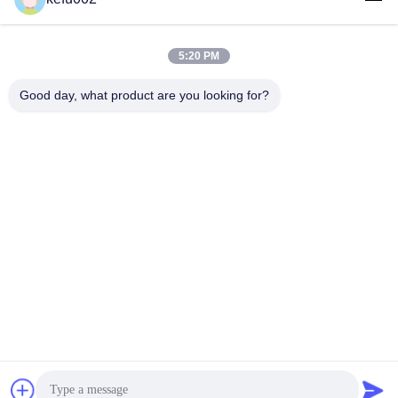
質
コンタクトパーソン :
管
Miss. Ever Zhang
5:20 PM
Eメール :
理
Good day, what product are you looking for?
everzhang@pa.ecer.com
職名 :
電話 :
私
Sales Manager
+86 13755007633
達
WHATSAPP :
+8613755007633
に
連
絡
お問い合わせ!
し
な
予約購読して下
さ
さい