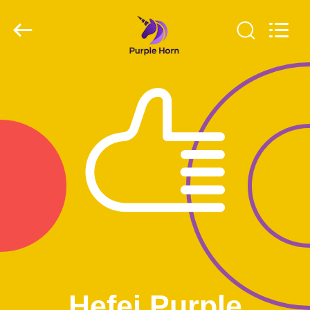
-
2026
Hefei
Purple
Horn
E-
Commerce
Co.,
家
Ltd..
All
Rights
Reserved.
プ
ロ
ダ
ク
ト
私
Hefei Purple