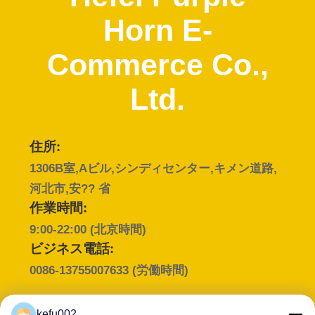
達
Horn E-
に
つ
Commerce Co.,
い
Ltd.
て
住所:
工
1306B室,Aビル,シンディセンター,キメン道路,
場
河北市,安?? 省
作業時間:
旅
9:00-22:00 (北京時間)
行
ビジネス電話:
0086-13755007633
(労働時間)
品
kefu002