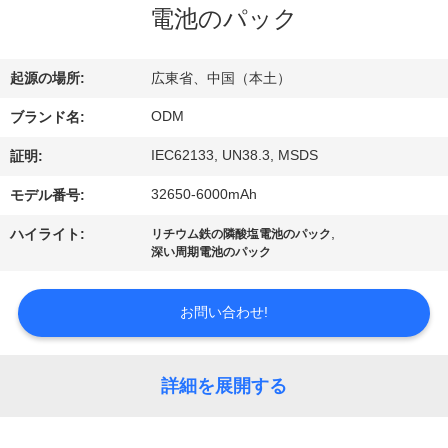
達
電池のパック
に
つ
起源の場所:
広東省、中国（本土）
い
ODM
ブランド名:
て
IEC62133, UN38.3, MSDS
証明:
32650-6000mAh
モデル番号:
工
,
ハイライト:
リチウム鉄の隣酸塩電池のパック
深い周期電池のパック
場
旅
お問い合わせ!
行
詳細を展開する
品