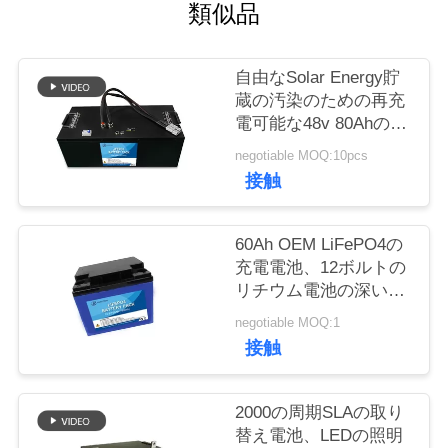
質
類似品
管
自由なSolar Energy貯
理
蔵の汚染のための再充
電可能な48v 80Ahのリ
チウム電池
私
negotiable MOQ:10pcs
接触
達
に
60Ah OEM LiFePO4の
充電電池、12ボルトの
連
リチウム電池の深い周
期
絡
negotiable MOQ:1
接触
し
な
2000の周期SLAの取り
替え電池、LEDの照明
さ