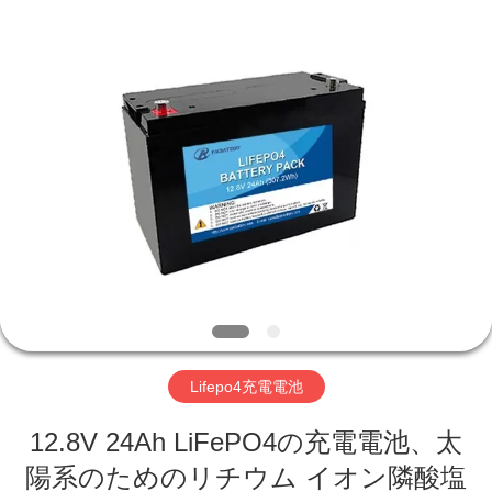
-
2026
Hefei
Purple
Horn
E-
Commerce
Co.,
家
Ltd..
All
Rights
Reserved.
プ
ロ
ダ
ク
ト
Lifepo4充電電池
12.8V 24Ah LiFePO4の充電電池、太
私
陽系のためのリチウム イオン隣酸塩