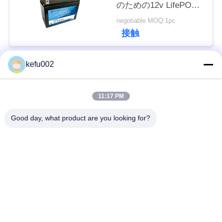
のための12v LifePO4
い
電池のパック12Ah
negotiable MOQ:1pc
接触
BLOG
kefu002
人気カテゴリ
すべて
引
11:17 PM
用
バッテリーパック
深い周期LiFePo4電池
Good day, what product are you looking for?
を
Lifepo4充電電池
Lifepo4太陽電池
要
求
32650の電池のパッ
26650の電池のパック
ク
し
な
太陽街灯のリチウム
SLAの取り替え電池
さ
電池