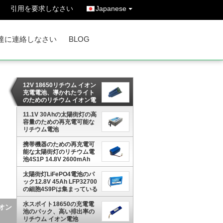
引用を要求しなさい
Japanese
達に連絡しなさい
BLOG
12V 18650リチウム イオン
充電電池、導かれたライト
のためのリチウム イオン電
池のパック
11.1V 30Ahの太陽街灯の高
容量のための再充電可能な
リチウム電池
携帯機器のための再充電可
能な太陽街灯のリチウム電
池4S1P 14.8V 2600mAh
太陽街灯LiFePO4電池のパ
ック12.8V 45Ah LFP32700
の細胞4S9Pは集まっている
水スポイト18650の充電電
池のパック、高い排出率の
リチウム イオン電池