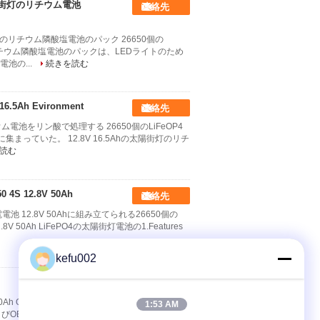
陽街灯のリチウム電池
連絡先
寿命のリチウム隣酸塩電池のパック 26650個の
650のリチウム隣酸塩電池のパックは、LEDライトのため
池の...
続きを読む
Ah Evironment
連絡先
ム電池をリン酸で処理する 26650個のLiFeOP4
に集まっていた。 12.8V 16.5Ahの太陽街灯のリチ
読む
 12.8V 50Ah
連絡先
充電電池 12.8V 50Ahに組み立てられる26650個の
V 50Ah LiFePO4の太陽街灯電池の1.Features
kefu002
連絡先
h OEM/ODMサービスを導いた 1. PACのリチウ
1:53 AM
スおよびOEMのリチウム電池のパックを、のような提