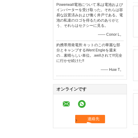
Powerwall電池について:私は電池および
インバーターを受け取った。それらは容
易な設置済みおよび働く井戸である。電
池の私達のロゴを得るためのありがと
う、それらはセクシーに見る。
—— Conor L。
約携帯用発電所:キットのこの華麗な部
分とキャンプするWent Engleを週末
の…素晴らしい単位。.wellされて!!!完全
に行かせ続けた!!
—— Huw T。
オンラインです