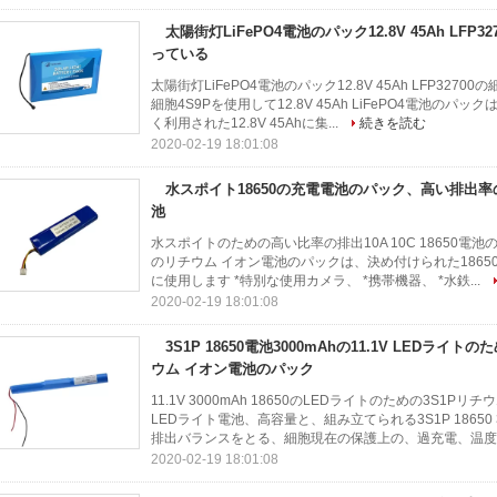
太陽街灯LiFePO4電池のパック12.8V 45Ah LFP3
っている
太陽街灯LiFePO4電池のパック12.8V 45Ah LFP32700
細胞4S9Pを使用して12.8V 45Ah LiFePO4電池のパック
く利用された12.8V 45Ahに集...
続きを読む
2020-02-19 18:01:08
水スポイト18650の充電電池のパック、高い排出率
池
水スポイトのための高い比率の排出10A 10C 18650電池のパック4S1
のリチウム イオン電池のパックは、決め付けられた1865
に使用します *特別な使用カメラ、 *携帯機器、 *水鉄...
2020-02-19 18:01:08
3S1P 18650電池3000mAhの11.1V LEDラ
ウム イオン電池のパック
11.1V 3000mAh 18650のLEDライトのための3S1Pリチ
LEDライト電池、高容量と、組み立てられる3S1P 18650
排出バランスをとる、細胞現在の保護上の、過充電、温度.
2020-02-19 18:01:08