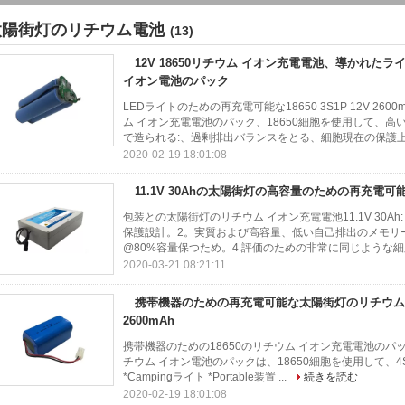
太陽街灯のリチウム電池
(13)
12V 18650リチウム イオン充電電池、導かれた
イオン電池のパック
LEDライトのための再充電可能な18650 3S1P 12V 26
ム イオン充電電池のパック、18650細胞を使用して、高いa
で造られる:、過剰排出バランスをとる、細胞現在の保護上の
2020-02-19 18:01:08
11.1V 30Ahの太陽街灯の高容量のための再充電
包装との太陽街灯のリチウム イオン充電電池11.1V 30Ah: 1
保護設計。2。実質および高容量、低い自己排出のメモリー
@80%容量保つため。4.評価のための非常に同じような細
2020-03-21 08:21:11
携帯機器のための再充電可能な太陽街灯のリチウム電池4
2600mAh
携帯機器のための18650のリチウム イオン充電電池のパック4S1P 1
チウム イオン電池のパックは、18650細胞を使用して、
*Campingライト *Portable装置 ...
続きを読む
2020-02-19 18:01:08