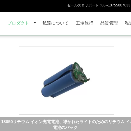
セールス＆サポート :
86--13755007633
家
プロダクト
私達について
工場旅行
品質管理
私
11.1V 30Ahの太陽街灯の高容量のための再充電可能なリチウム電池