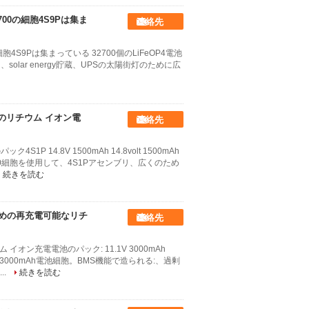
2700の細胞4S9Pは集ま
連絡先
の細胞4S9Pは集まっている 32700個のLiFeOP4電池
は、solar energy貯蔵、UPSの太陽街灯のために広
のリチウム イオン電
連絡先
P 14.8V 1500mAh 14.8volt 1500mAh
0細胞を使用して、4S1Pアセンブリ、広くのため
続きを読む
イトのための再充電可能なリチ
連絡先
ウム イオン充電電池のパック: 11.1V 3000mAh
 3000mAh電池細胞。BMS機能で造られる:、過剰
..
続きを読む