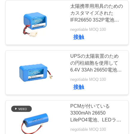
太陽携帯用用具のための
い
カスタマイズされた
22
IFR26650 3S2P電池の
パック9.6V 6Ah
BLOG
negotiable MOQ:100
SLAの取り替え電池
接触
引
UPSの太陽装置のため
用
の円柱細胞を使用して
6.4V 33Ah 26650電池の
を
パック
14
negotiable MOQ:100
要
接触
太陽街灯のリチウ
求
ム電池
PCMが付いている
し
3300mAh 26650
な
LifePO4電池、LEDライ
トのための3.2ボルトの
negotiable MOQ:100
さ
充電電池