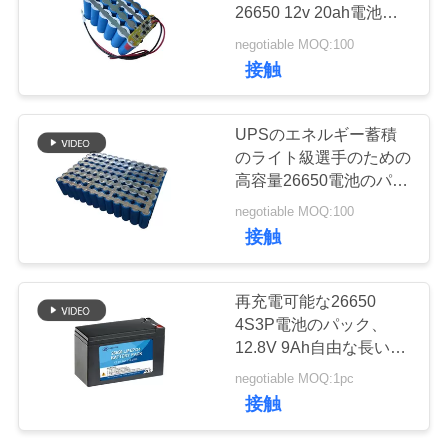
質
26650 12v 20ah電池の
パック
管
negotiable MOQ:100
14
接触
理
32650の電池のパッ
UPSのエネルギー蓄積
ク
私
のライト級選手のための
高容量26650電池のパッ
達
ク12.8V 80Ah
negotiable MOQ:100
に
接触
連
13
再充電可能な26650
26650の電池のパッ
絡
4S3P電池のパック、
12.8V 9Ah自由な長い周
し
ク
期電池の汚染
negotiable MOQ:1pc
な
接触
さ