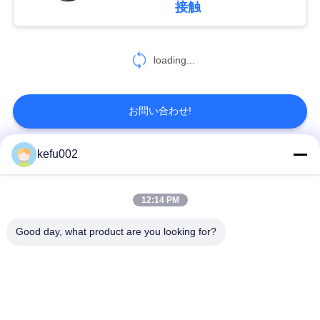
接触
い
18
充電電池を持ち上げ
loading...
地
ます
図
お問い合わせ!
PRIVACY
kefu002
人気カテゴリ
すべて
POLICY
26
電気通信のリチウ
12:14 PM
バッテリーパック
深い周期LiFePo4電池
Good day, what product are you looking for?
ム電池
Lifepo4充電電池
Lifepo4太陽電池
32650の電池のパッ
26650の電池のパック
ク