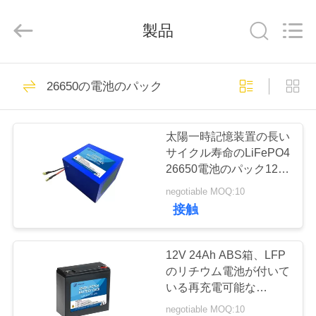
-
2026
Hefei
製品
Purple
Horn
E-
Commerce
Co.,
家
27
Ltd..
All
26650の電池のパック
Rights
Reserved.
バッテリーパック
プ
太陽一時記憶装置の長い
ロ
サイクル寿命のLiFePO4
26650電池のパック12V
ダ
33Ah
negotiable MOQ:10
ク
接触
29
ト
深い周期LiFePo4電
12V 24Ah ABS箱、LFP
のリチウム電池が付いて
池
私
いる再充電可能な
LiFePo4電池のパック
negotiable MOQ:10