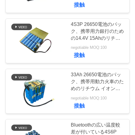
達
接触
に
つ
4S3P 26650電池のパッ
21
ク、携帯用力銀行のため
い
の14.4V 15Ahのリチウ
Lifepo4充電電池
ム電池のパック
て
negotiable MOQ:100
接触
工
33Ah 26650電池のパッ
場
ク、携帯用動力火車のた
めのリチウム イオン隣
21
旅
酸塩電池のパック
negotiable MOQ:100
行
接触
Lifepo4太陽電池
品
Bluetoothの広い温度較
差が付いている4S6P