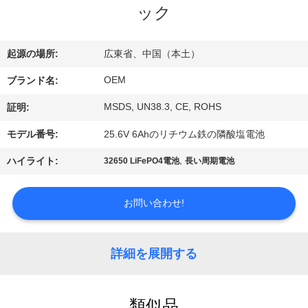
達
ック
に
つ
起源の場所:
広東省、中国（本土）
い
OEM
ブランド名:
て
MSDS, UN38.3, CE, ROHS
証明:
モデル番号:
25.6V 6Ahのリチウム鉄の隣酸塩電池
工
,
ハイライト:
32650 LiFePO4電池
長い周期電池
場
お問い合わせ!
旅
行
詳細を展開する
品
類似品