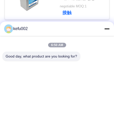
い
negotiable MOQ:1
接触
BLOG
kefu002
人気カテゴリ
すべて
引
6:50 AM
バッテリーパック
深い周期LiFePo4電池
用
Good day, what product are you looking for?
を
Lifepo4充電電池
Lifepo4太陽電池
要
32650の電池のパッ
求
26650の電池のパック
ク
し
な
太陽街灯のリチウム
SLAの取り替え電池
電池
さ