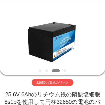
-
2026
Hefei
Purple
Horn
E-
Commerce
Co.,
家
Ltd..
All
Rights
Reserved.
プ
ロ
ダ
ク
ト
32650の電池のパック
25.6V 6Ahのリチウム鉄の隣酸塩細胞
私
8s1pを使用して円柱32650の電池のパ