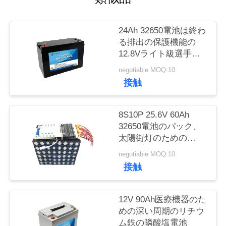
質
管
24Ah 32650電池は終わ
る排出の保護機能の
理
12.8Vライト級選手を
詰める
negotiable MOQ:10
私
接触
達
8S10P 25.6V 60Ah
に
32650電池のパック、
太陽街灯のための
連
LiFePO4リチウム イオ
negotiable MOQ:10
絡
ン電池
接触
し
12V 90Ah医療機器のた
な
めの深い周期のリチウ
さ
ム鉄の隣酸塩電池