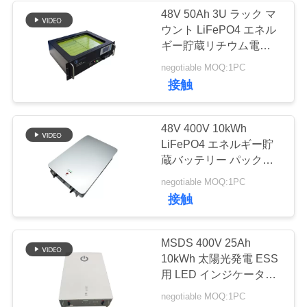
48V 50Ah 3U ラック マ
い
ウント LiFePO4 エネル
22
ギー貯蔵リチウム電池
EV グレード セル
BLOG
negotiable MOQ:1PC
SLAの取り替え電池
接触
引
48V 400V 10kWh
用
LiFePO4 エネルギー貯
蔵バッテリー パック
を
ESS 家庭用太陽光発電
14
negotiable MOQ:1PC
要
壁
接触
太陽街灯のリチウ
求
ム電池
MSDS 400V 25Ah
し
10kWh 太陽光発電 ESS
な
用 LED インジケータ付
き家庭用エネルギー貯蔵
negotiable MOQ:1PC
さ
システム