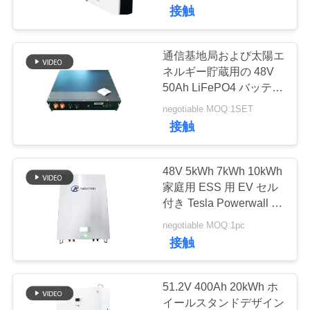
達
接触
に
つ
通信基地局および太陽エ
21
ネルギー貯蔵用の 48V
い
50Ah LiFePO4 バッテリ
Lifepo4充電電池
ー パック
て
negotiable MOQ:1SET
接触
工
48V 5kWh 7kWh 10kWh
場
家庭用 ESS 用 EV セル
付き Tesla Powerwall リ
21
旅
チウム イオン バッテリ
negotiable MOQ:1pc
ー
行
接触
Lifepo4太陽電池
品
51.2V 400Ah 20kWh ホ
イールスタンドデザイン