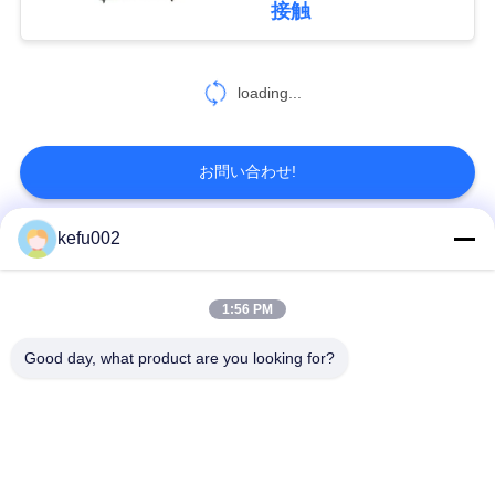
接触
い
18
充電電池を持ち上げ
loading...
地
ます
図
お問い合わせ!
PRIVACY
kefu002
人気カテゴリ
すべて
POLICY
26
電気通信のリチウ
1:56 PM
バッテリーパック
深い周期LiFePo4電池
Good day, what product are you looking for?
ム電池
Lifepo4充電電池
Lifepo4太陽電池
32650の電池のパッ
26650の電池のパック
ク