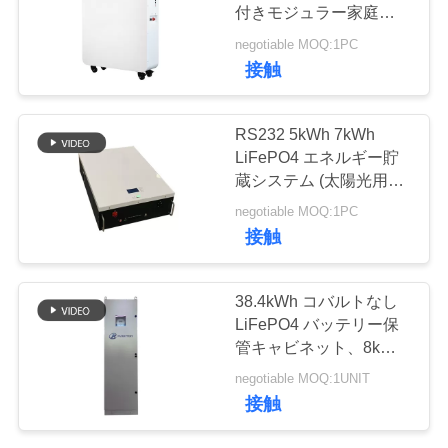
質
付きモジュラー家庭用貯
蔵リチウム電池
管
negotiable MOQ:1PC
14
接触
理
32650の電池のパッ
RS232 5kWh 7kWh
ク
私
LiFePO4 エネルギー貯
蔵システム (太陽光用オ
達
フグリッド インバータ
negotiable MOQ:1PC
ー付き)
に
接触
連
13
38.4kWh コバルトなし
26650の電池のパッ
絡
LiFePO4 バッテリー保
管キャビネット、8kW
し
ク
インバーター一体型
negotiable MOQ:1UNIT
な
接触
さ