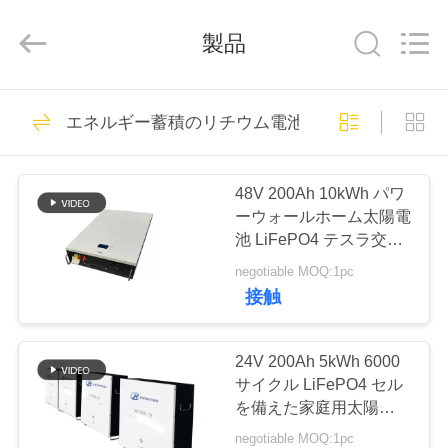
-
2026
Hefei
製品
Purple
Horn
E-
Commerce
Co.,
家
27
Ltd..
All
エネルギー蓄積のリチウム電池
Rights
Reserved.
バッテリーパック
プ
48V 200Ah 10kWh パワ
ロ
ーウォールホーム太陽電
池 LiFePO4 テスラ交換
ダ
用 ESS
negotiable MOQ:1pc
ク
接触
29
ト
深い周期LiFePo4電
24V 200Ah 5kWh 6000
サイクル LiFePO4 セル
池
私
を備えた家庭用太陽電池
蓄電池
negotiable MOQ:1pc