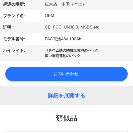
達
起源の場所:
広東省、中国（本土）
に
OEM
ブランド名:
つ
CE, FCC, UN38.3, MSDS etc
証明:
い
モデル番号:
PAC電池48v 100Ah
て
,
ハイライト:
リチウム鉄の隣酸塩電池のパック
深い周期電池のパック
工
お問い合わせ!
場
旅
詳細を展開する
行
類似品
品