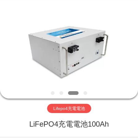
-
2026
Hefei
Purple
Horn
E-
Commerce
Co.,
家
Ltd..
All
Rights
Reserved.
プ
ロ
ダ
ク
ト
Lifepo4充電電池
LiFePO4充電電池100Ah
私