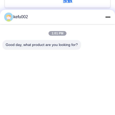
接触
い
kefu002
人気カテゴリ
すべて
BLOG
1:01 PM
バッテリーパック
深い周期LiFePo4電池
引
Good day, what product are you looking for?
用
Lifepo4充電電池
Lifepo4太陽電池
を
32650の電池のパッ
要
26650の電池のパック
ク
求
太陽街灯のリチウム
し
SLAの取り替え電池
電池
な
さ