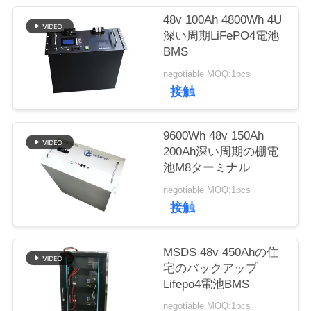
質
48v 100Ah 4800Wh 4U
管
深い周期LiFePO4電池
BMS
理
negotiable MOQ:1pcs
接触
私
達
9600Wh 48v 150Ah
200Ah深い周期の棚電
に
池M8ターミナル
連
negotiable MOQ:1pcs
接触
絡
し
MSDS 48v 450Ahの住
宅のバックアップ
な
Lifepo4電池BMS
さ
negotiable MOQ:1pcs