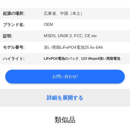
達
に
起源の場所:
広東省、中国（本土）
つ
OEM
ブランド名:
い
MSDS, UN38.3, FCC, CE etc
証明:
て
モデル番号:
深い周期LiFePO4電池25.6v 6Ah
,
ハイライト:
LiFePO4電池のパック
12V lifepo4深い周期電池
工
場
お問い合わせ!
旅
詳細を展開する
行
類似品
品