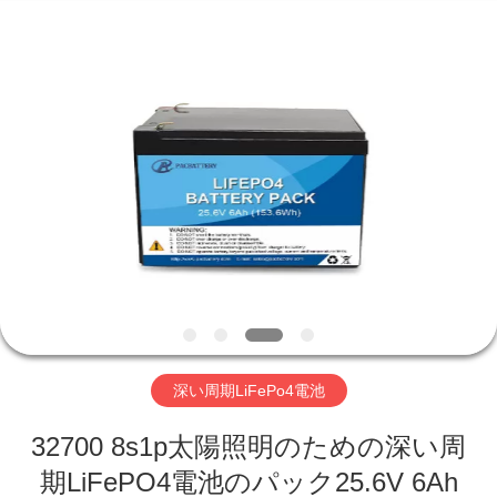
-
2026
Hefei
Purple
Horn
E-
Commerce
Co.,
家
Ltd..
All
Rights
Reserved.
プ
ロ
ダ
ク
ト
深い周期LiFePo4電池
32700 8s1p太陽照明のための深い周
私
期LiFePO4電池のパック25.6V 6Ah