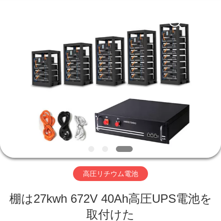
-
2026
Hefei
Purple
Horn
E-
Commerce
Co.,
家
Ltd..
All
Rights
Reserved.
プ
ロ
ダ
ク
ト
高圧リチウム電池
棚は27kwh 672V 40Ah高圧UPS電池を
私
取付けた