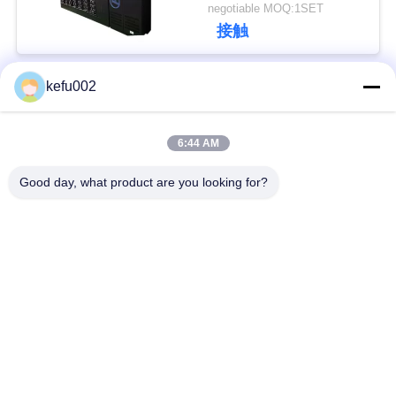
460v
negotiable MOQ:1SET
い
接触
BLOG
kefu002
人気カテゴリ
すべて
引
6:44 AM
バッテリーパック
深い周期LiFePo4電池
用
Good day, what product are you looking for?
を
Lifepo4充電電池
Lifepo4太陽電池
要
32650の電池のパッ
26650の電池のパック
求
ク
し
太陽街灯のリチウム
SLAの取り替え電池
な
電池
さ