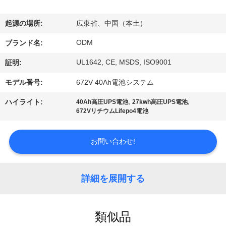
達
に
起源の場所:
広東省、中国（本土）
つ
ODM
ブランド名:
い
UL1642, CE, MSDS, ISO9001
証明:
て
モデル番号:
672V 40Ah電池システム
,
,
ハイライト:
40Ah高圧UPS電池
27kwh高圧UPS電池
672VリチウムLifepo4電池
工
場
お問い合わせ!
旅
行
詳細を展開する
品
類似品