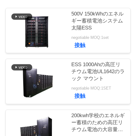
質
管
500V 150kWhのエネル
ギー蓄積電池システム
理
太陽ESS
negotiable MOQ:1set
接触
私
達
ESS 1000Ahの高圧リ
に
チウム電池UL1642のラ
ック マウント
連
negotiable MOQ:1SET
絡
接触
し
200kwh学校のエネルギ
な
ー蓄積のための高圧リ
チウム電池の大容量
さ