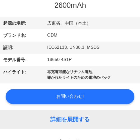
達
2600mAh
に
つ
起源の場所:
広東省、中国（本土）
い
ODM
ブランド名:
IEC62133, UN38.3, MSDS
て
証明:
18650 4S1P
モデル番号:
工
,
ハイライト:
再充電可能なリチウム電池
導かれたライトのための電池のパック
場
旅
お問い合わせ!
行
詳細を展開する
品