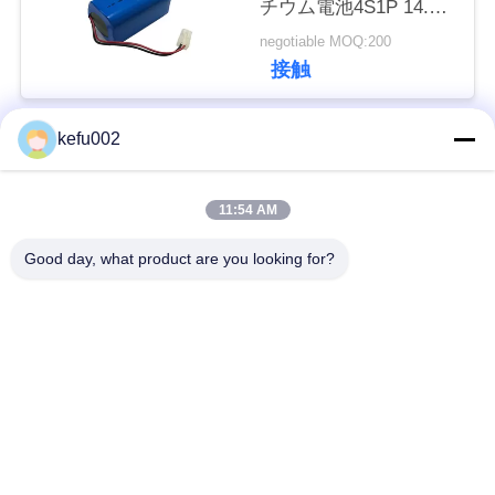
チウム電池4S1P 14.8V
い
2600mAh
negotiable MOQ:200
接触
BLOG
kefu002
人気カテゴリ
すべて
引
11:54 AM
用
バッテリーパック
深い周期LiFePo4電池
Good day, what product are you looking for?
を
Lifepo4充電電池
Lifepo4太陽電池
要
求
32650の電池のパッ
26650の電池のパック
ク
し
な
太陽街灯のリチウム
SLAの取り替え電池
電池
さ