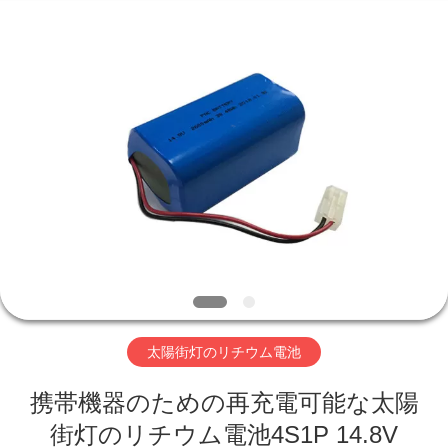
-
2026
Hefei
Purple
Horn
E-
Commerce
Co.,
家
Ltd..
All
Rights
Reserved.
プ
ロ
ダ
ク
ト
太陽街灯のリチウム電池
携帯機器のための再充電可能な太陽
私
街灯のリチウム電池4S1P 14.8V