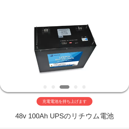
-
2026
Hefei
Purple
Horn
E-
Commerce
Co.,
家
Ltd..
All
Rights
Reserved.
プ
ロ
ダ
ク
ト
充電電池を持ち上げます
48v 100Ah UPSのリチウム電池
私