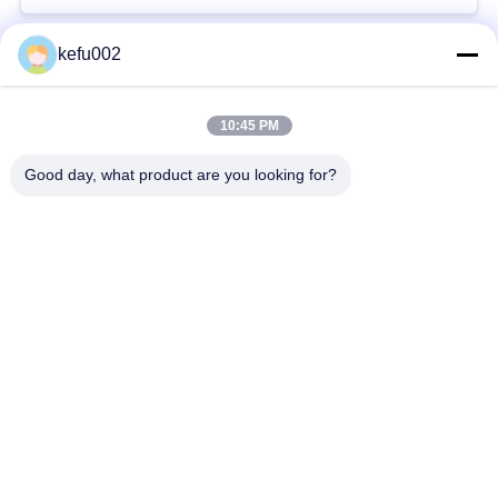
い
kefu002
人気カテゴリ
すべて
BLOG
10:45 PM
バッテリーパック
深い周期LiFePo4電池
Good day, what product are you looking for?
引
Lifepo4充電電池
Lifepo4太陽電池
用
を
32650の電池のパッ
26650の電池のパック
ク
要
求
太陽街灯のリチウム
SLAの取り替え電池
し
電池
な
さ