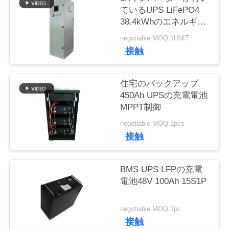
質
ているUPS LiFePO4
38.4kWhのエネルギー
管
蓄積電池システム
negotiable MOQ:1UNIT
理
接触
私
住宅のバックアップ
450Ah UPSの充電電池
達
MPPT制御
に
negotiable MOQ:1pcs
接触
連
絡
BMS UPS LFPの充電
電池48V 100Ah 15S1P
し
な
negotiable MOQ:1pc
接触
さ