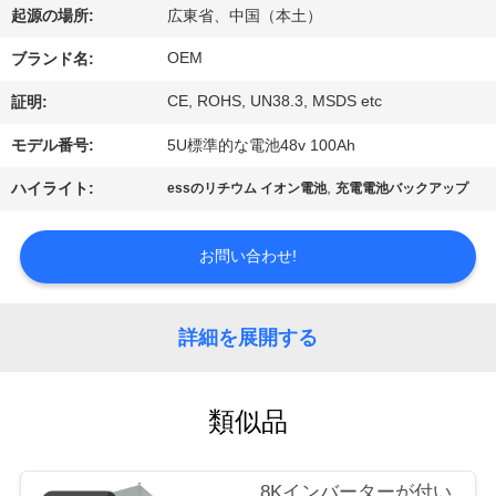
達
起源の場所:
広東省、中国（本土）
に
OEM
ブランド名:
つ
CE, ROHS, UN38.3, MSDS etc
証明:
い
モデル番号:
5U標準的な電池48v 100Ah
て
,
ハイライト:
essのリチウム イオン電池
充電電池バックアップ
工
お問い合わせ!
場
旅
詳細を展開する
行
類似品
品
8Kインバーターが付い