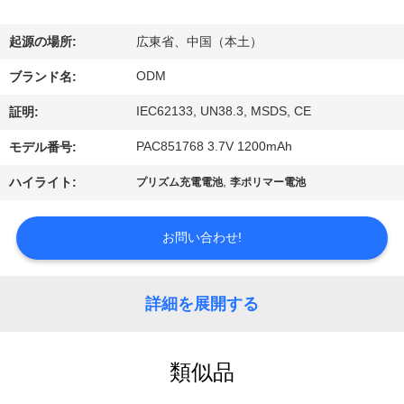
達
に
起源の場所:
広東省、中国（本土）
つ
ODM
ブランド名:
い
IEC62133, UN38.3, MSDS, CE
証明:
て
PAC851768 3.7V 1200mAh
モデル番号:
,
ハイライト:
プリズム充電電池
李ポリマー電池
工
場
お問い合わせ!
旅
詳細を展開する
行
類似品
品