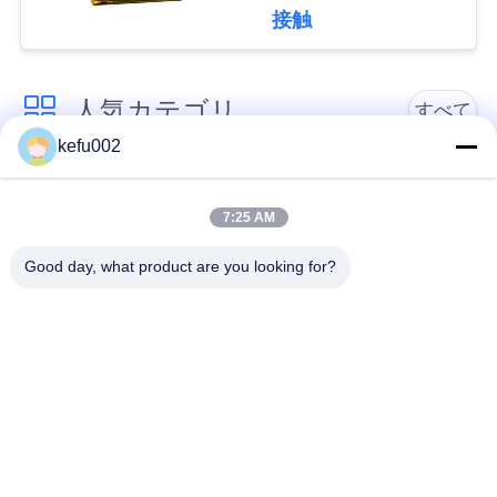
接触
い
BLOG
人気カテゴリ
すべて
kefu002
引
バッテリーパック
深い周期LiFePo4電池
7:25 AM
用
Lifepo4充電電池
Lifepo4太陽電池
を
Good day, what product are you looking for?
要
32650の電池のパッ
26650の電池のパック
ク
求
し
太陽街灯のリチウム
SLAの取り替え電池
電池
な
さ