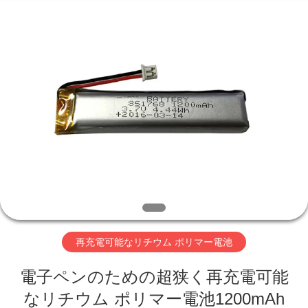
-
2026
Hefei
Purple
Horn
E-
Commerce
Co.,
家
Ltd..
All
Rights
Reserved.
プ
ロ
ダ
ク
ト
再充電可能なリチウム ポリマー電池
電子ペンのための超狭く再充電可能
私
なリチウム ポリマー電池1200mAh