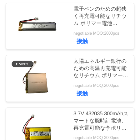
質
電子ペンのための超狭
管
く再充電可能なリチウ
ム ポリマー電池
理
1200mAh
negotiable MOQ:2000pcs
接触
私
達
太陽エネルギー銀行の
ための高温再充電可能
に
なリチウム ポリマー電
池3000mAh
連
negotiable MOQ:2000pcs
接触
絡
し
3.7V 432035 300mAhス
マートな腕時計電池、
な
再充電可能な李ポリマ
ー電池
さ
negotiable MOQ:3000pcs