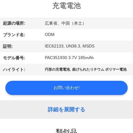
達
充電電池
に
つ
起源の場所:
広東省、中国（本土）
い
ODM
ブランド名:
て
IEC62133, UN38.3, MSDS
証明:
PAC351930 3.7V 185mAh
モデル番号:
工
,
ハイライト:
円形の充電電池
曲げられたリチウム ポリマー電池
場
お問い合わせ!
旅
行
詳細を展開する
品
類似品