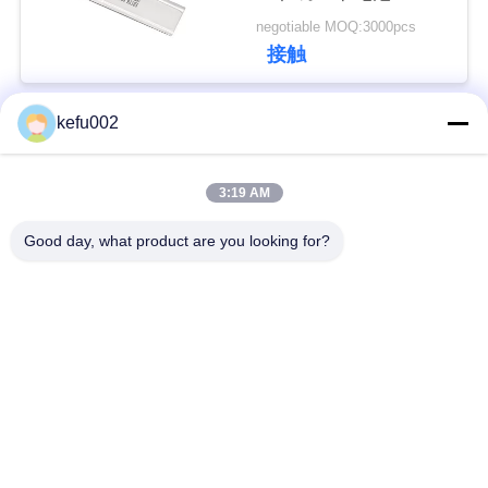
い
negotiable MOQ:3000pcs
接触
BLOG
kefu002
人気カテゴリ
すべて
引
3:19 AM
バッテリーパック
深い周期LiFePo4電池
用
Good day, what product are you looking for?
を
Lifepo4充電電池
Lifepo4太陽電池
要
32650の電池のパッ
求
26650の電池のパック
ク
し
な
太陽街灯のリチウム
SLAの取り替え電池
電池
さ