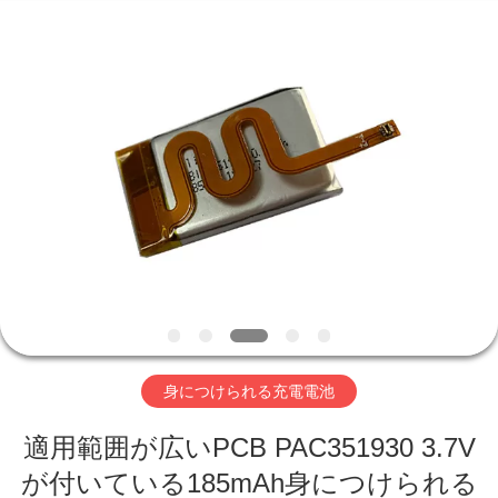
-
2026
Hefei
Purple
Horn
E-
Commerce
Co.,
家
Ltd..
All
Rights
Reserved.
プ
ロ
ダ
ク
ト
身につけられる充電電池
適用範囲が広いPCB PAC351930 3.7V
私
が付いている185mAh身につけられる