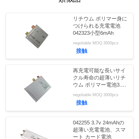
質
管
リチウム ポリマー身に
つけられる充電電池
理
042323小型6mAh
negotiable MOQ:3000pcs
私
接触
達
再充電可能な長いサイ
に
クル寿命の超薄いリチ
ウム ポリマー電池3.7V
連
043526 12mAh
negotiable MOQ:3000pcs
絡
接触
し
042255 3.7v 24mAhの
な
超薄い充電電池、スマ
さ
ート カード電池