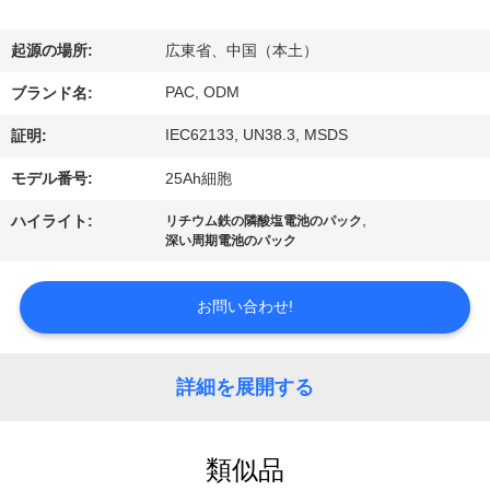
達
に
起源の場所:
広東省、中国（本土）
つ
PAC, ODM
ブランド名:
い
IEC62133, UN38.3, MSDS
証明:
て
モデル番号:
25Ah細胞
,
ハイライト:
リチウム鉄の隣酸塩電池のパック
深い周期電池のパック
工
場
お問い合わせ!
旅
行
詳細を展開する
品
類似品