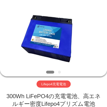
-
2026
Hefei
Purple
Horn
E-
Commerce
Co.,
家
Ltd..
All
Rights
Reserved.
プ
ロ
ダ
ク
ト
Lifepo4充電電池
300Wh LiFePO4の充電電池、高エネ
私
ルギー密度Lifepo4プリズム電池