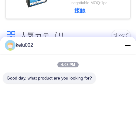
電池のパック12Ah
negotiable MOQ:1pc
い
接触
BLOG
人気カテゴリ
すべて
kefu002
引
バッテリーパック
深い周期LiFePo4電池
用
4:08 PM
を
Lifepo4充電電池
Lifepo4太陽電池
Good day, what product are you looking for?
要
32650の電池のパッ
26650の電池のパック
求
ク
し
太陽街灯のリチウム
SLAの取り替え電池
な
電池
さ