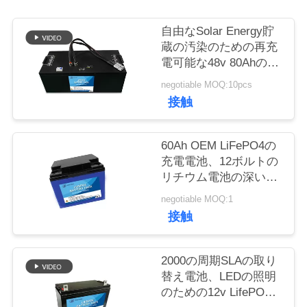
質
管
自由なSolar Energy貯
蔵の汚染のための再充
理
電可能な48v 80Ahのリ
チウム電池
negotiable MOQ:10pcs
接触
私
達
60Ah OEM LiFePO4の
に
充電電池、12ボルトの
リチウム電池の深い周
連
期
negotiable MOQ:1
絡
接触
し
2000の周期SLAの取り
な
替え電池、LEDの照明
のための12v LifePO4
さ