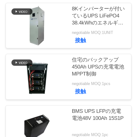
質
8Kインバーターが付い
管
ているUPS LiFePO4
38.4kWhのエネルギー
理
蓄積電池システム
negotiable MOQ:1UNIT
接触
私
達
住宅のバックアップ
450Ah UPSの充電電池
に
MPPT制御
連
negotiable MOQ:1pcs
接触
絡
し
BMS UPS LFPの充電
電池48V 100Ah 15S1P
な
さ
negotiable MOQ:1pc