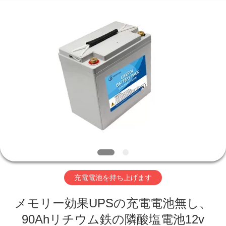
-
2026
Hefei
Purple
Horn
E-
Commerce
Co.,
家
Ltd..
All
Rights
Reserved.
プ
ロ
ダ
ク
ト
充電電池を持ち上げます
メモリー効果UPSの充電電池無し、
私
90Ahリチウム鉄の隣酸塩電池12v