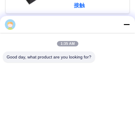
接触
い
BLOG
人気カテゴリ
すべて
1:35 AM
引
バッテリーパック
深い周期LiFePo4電池
Good day, what product are you looking for?
用
Lifepo4充電電池
Lifepo4太陽電池
を
要
32650の電池のパッ
26650の電池のパック
ク
求
し
太陽街灯のリチウム
SLAの取り替え電池
電池
な
さ