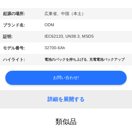
達
に
起源の場所:
広東省、中国（本土）
つ
ODM
ブランド名:
い
IEC62133, UN38.3, MSDS
証明:
て
32700-6Ah
モデル番号:
,
ハイライト:
電池のパックを持ち上げる
充電電池バックアップ
工
場
お問い合わせ!
旅
詳細を展開する
行
類似品
品