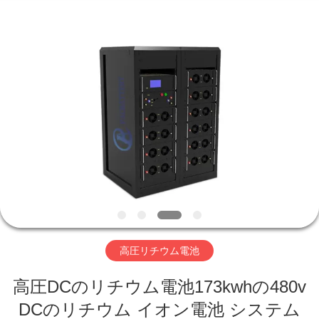
-
2026
Hefei
Purple
Horn
E-
Commerce
Co.,
家
Ltd..
All
Rights
Reserved.
プ
ロ
ダ
ク
ト
高圧リチウム電池
高圧DCのリチウム電池173kwhの480v
私
DCのリチウム イオン電池 システム