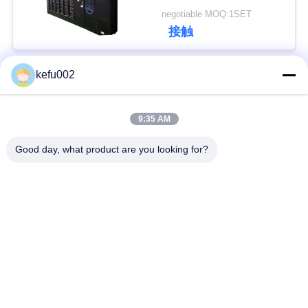
460v
negotiable MOQ:1SET
い
接触
BLOG
kefu002
人気カテゴリ
すべて
引
9:35 AM
バッテリーパック
深い周期LiFePo4電池
用
Good day, what product are you looking for?
を
Lifepo4充電電池
Lifepo4太陽電池
要
32650の電池のパッ
求
26650の電池のパック
ク
し
太陽街灯のリチウム
な
SLAの取り替え電池
電池
さ