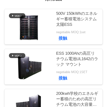
質
管
500V 150kWhのエネル
ギー蓄積電池システム
理
太陽ESS
negotiable MOQ:1set
私
接触
達
ESS 1000Ahの高圧リ
に
チウム電池UL1642のラ
ック マウント
連
negotiable MOQ:1SET
絡
接触
し
200kwh学校のエネルギ
な
ー蓄積のための高圧リ
さ
チウム電池の大容量