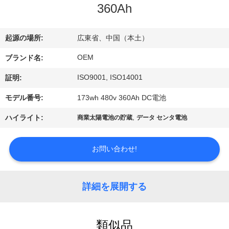
達
360Ah
に
つ
起源の場所:
広東省、中国（本土）
い
OEM
ブランド名:
ISO9001, ISO14001
て
証明:
モデル番号:
173wh 480v 360Ah DC電池
工
,
ハイライト:
商業太陽電池の貯蔵
データ センタ電池
場
お問い合わせ!
旅
行
詳細を展開する
品
類似品