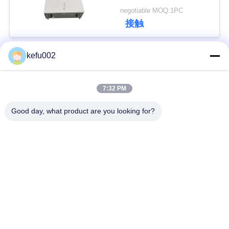
示器
negotiable MOQ:1PC
い
接触
BLOG
kefu002
人気カテゴリ
すべて
引
7:32 PM
バッテリーパック
深い周期LiFePo4電池
用
Good day, what product are you looking for?
を
Lifepo4充電電池
Lifepo4太陽電池
要
32650の電池のパッ
求
26650の電池のパック
ク
し
太陽街灯のリチウム
な
SLAの取り替え電池
電池
さ