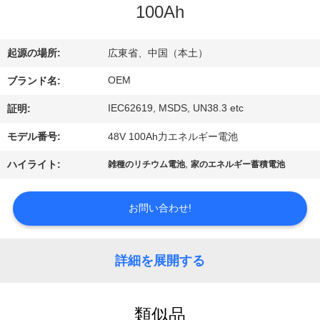
達
100Ah
に
つ
起源の場所:
広東省、中国（本土）
い
OEM
ブランド名:
IEC62619, MSDS, UN38.3 etc
て
証明:
モデル番号:
48V 100Ah力エネルギー電池
工
,
ハイライト:
雑種のリチウム電池
家のエネルギー蓄積電池
場
お問い合わせ!
旅
行
詳細を展開する
品
類似品