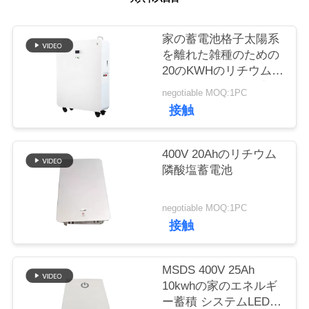
質
管
家の蓄電池格子太陽系
を離れた雑種のための
理
20のKWHのリチウム電
池のモジュール設計の
negotiable MOQ:1PC
車輪の立場
私
接触
達
400V 20Ahのリチウム
に
隣酸塩蓄電池
連
negotiable MOQ:1PC
絡
接触
し
MSDS 400V 25Ah
な
10kwhの家のエネルギ
さ
ー蓄積 システムLED表