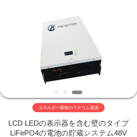
-
2026
Hefei
Purple
Horn
E-
Commerce
Co.,
家
Ltd..
All
Rights
Reserved.
プ
ロ
ダ
ク
ト
エネルギー蓄積のリチウム電池
LCD LEDの表示器を含む壁のタイプ
私
LiFePO4の電池の貯蔵システム48V