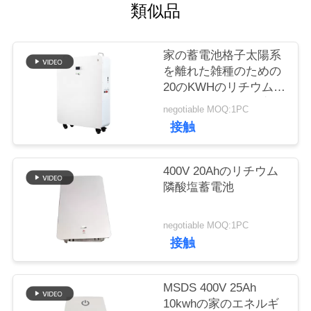
質
類似品
管
家の蓄電池格子太陽系
理
を離れた雑種のための
20のKWHのリチウム電
池のモジュール設計の
私
negotiable MOQ:1PC
車輪の立場
接触
達
に
400V 20Ahのリチウム
隣酸塩蓄電池
連
絡
negotiable MOQ:1PC
接触
し
な
MSDS 400V 25Ah
さ
10kwhの家のエネルギ