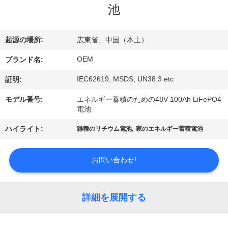
達
池
に
つ
起源の場所:
広東省、中国（本土）
い
OEM
ブランド名:
て
IEC62619, MSDS, UN38.3 etc
証明:
モデル番号:
エネルギー蓄積のための48V 100Ah LiFePO4
電池
工
,
ハイライト:
雑種のリチウム電池
家のエネルギー蓄積電池
場
旅
お問い合わせ!
行
詳細を展開する
品