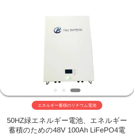
-
2026
Hefei
Purple
Horn
E-
Commerce
Co.,
家
Ltd..
All
Rights
Reserved.
プ
ロ
ダ
ク
ト
エネルギー蓄積のリチウム電池
50HZ緑エネルギー電池、エネルギー
私
蓄積のための48V 100Ah LiFePO4電