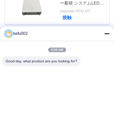
ー蓄積 システムLED表
い
示器
negotiable MOQ:1PC
接触
BLOG
kefu002
人気カテゴリ
すべて
引
9:06 AM
用
バッテリーパック
深い周期LiFePo4電池
を
Good day, what product are you looking for?
Lifepo4充電電池
Lifepo4太陽電池
要
求
32650の電池のパッ
26650の電池のパック
し
ク
な
太陽街灯のリチウム
SLAの取り替え電池
さ
電池