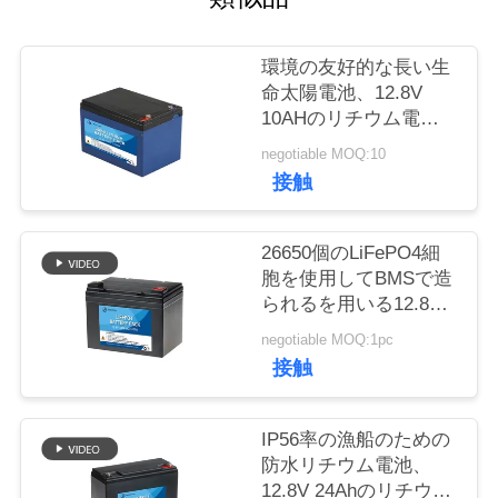
質
管
環境の友好的な長い生
命太陽電池、12.8V
理
10AHのリチウム電池
のパック
negotiable MOQ:10
私
接触
達
26650個のLiFePO4細
に
胞を使用してBMSで造
られるを用いる12.8V
連
33Ah SLAの取り替え電
negotiable MOQ:1pc
絡
池
接触
し
IP56率の漁船のための
な
防水リチウム電池、
さ
12.8V 24Ahのリチウム