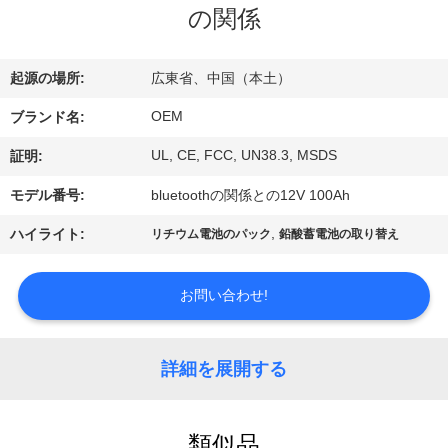
達
の関係
に
つ
起源の場所:
広東省、中国（本土）
い
OEM
ブランド名:
て
UL, CE, FCC, UN38.3, MSDS
証明:
モデル番号:
bluetoothの関係との12V 100Ah
工
,
ハイライト:
リチウム電池のパック
鉛酸蓄電池の取り替え
場
お問い合わせ!
旅
行
詳細を展開する
品
類似品