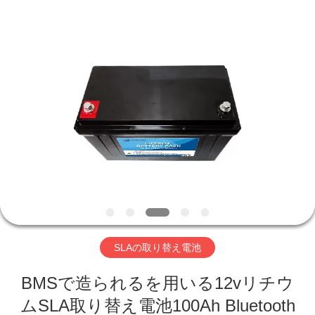
-
2026
Hefei
Purple
Horn
E-
Commerce
Co.,
家
Ltd..
All
Rights
Reserved.
プ
ロ
ダ
ク
ト
SLAの取り替え電池
BMSで造られるを用いる12vリチウ
私
ムSLA取り替え電池100Ah Bluetooth