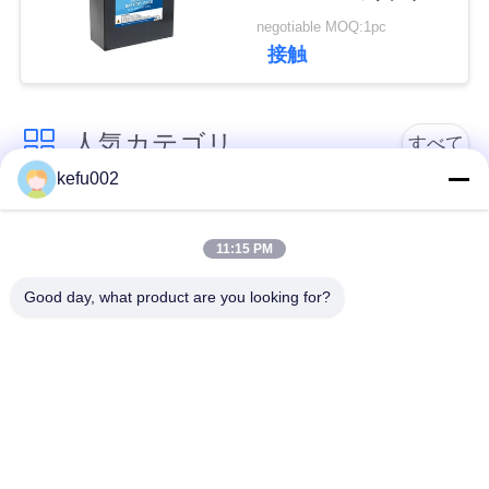
電池
い
negotiable MOQ:1pc
接触
BLOG
人気カテゴリ
すべて
引
kefu002
バッテリーパック
深い周期LiFePo4電池
用
11:15 PM
を
Lifepo4充電電池
Lifepo4太陽電池
Good day, what product are you looking for?
要
32650の電池のパッ
求
26650の電池のパック
ク
し
な
太陽街灯のリチウム
SLAの取り替え電池
電池
さ