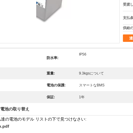
受渡し
支払条
供給の
連
IP56
防水率:
重量:
9.3kgsについて
電池の保護:
スマートなBMS
保証:
1年
蓄電池の取り替え
私達の電池のモデル リストの下で見つけなさい:
pdf