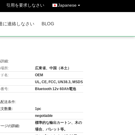
引用を要求しなさい
Japanese
達に連絡しなさい
BLOG
詳細:
場所:
広東省、中国（本土）
ド名:
OEM
UL, CE, FCC, UN38.3, MSDS
番号:
Bluetooth 12v 60Ah電池
配送条件:
文数量:
1pc
negotiable
標準的な輸出カートン、木の
ージの詳細:
場合、パレット等。