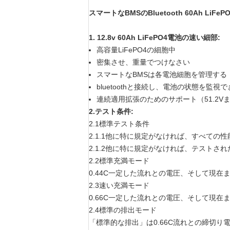
スマートなBMSのBluetooth 60Ah LiFe
1. 12.8v 60Ah LiFePO4電池の速い細部:
高容量LiFePO4の細胞中
密集させ、重量でつけなさい
スマートなBMSは各電池細胞を管理する
bluetoothと接続し、電池の状態を監視
連続適用拡張のためのサポート（51.2V
2.テスト条件:
2.1標準テスト条件
2.1.1他に特に規定がなければ、すべての性
2.1.2他に特に規定がなければ、テスト
2.2標準充満モード
0.44C一定した流れとの電圧、そして現在
2.3速い充満モード
0.66C一定した流れとの電圧、そして現在
2.4標準の排出モード
「標準的な排出」は0.66C流れとの締切り電