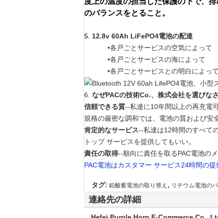
度上の温度の担当した保護の下で、排
のバランスをとること。
5.
12.8v 60Ah LiFePO4電池の配達
•各戸ごとサービスの空気によって
•各戸ごとサービスの海によって
•各戸ごとサービスとの明白によって:DHL
6.
なぜPACの技術Co.、株式会社を選びな
信頼できる質
--私達に10年間以上の再充
規格の厳密な調和では、電池の質および安
肯定的なサービス
--私達は12時間のすべ
トップ サービスを提供してもいい。
責任の取得
--順向に責任を取るPAC電池
PAC電池はカスタマー サービス24時間の
,
タグ:
鉛酸蓄電池の取り替え
リチウム電池のパ
連絡先の詳細
Hefei Purple Horn E-Commerce Co., Lt