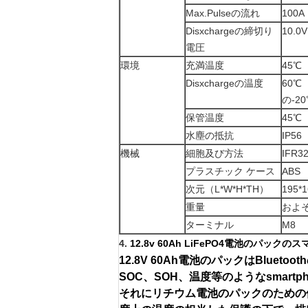
Max.Pulseの流れ
100A
Disxchargeの締切り
10.0V
電圧
環境
充満温度
45℃
Disxchargeの温度
60℃
の-2
保管温度
45℃
水塵の抵抗
IP56
機械
細胞及び方法
IFR3
プラスチック ケース
ABS
次元（L*W*H*TH）
195*
重量
およそ9
ターミナル
M8
4.
12.8v 60Ah LiFePO4電池のパック
12.8V 60Ah電池のパックはBlue
SOC、SOH、温度等のようなsmar
それにリチウム電池のパックのための