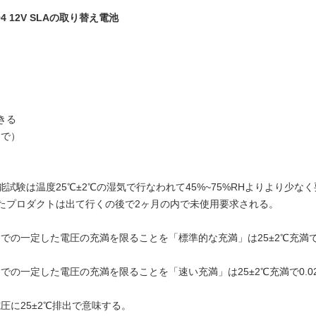
PO4 12V SLAの取り替え電池
できる
まで）
能試験は温度25℃±2℃の湿気で行なわれて45%~75%RHよりより少な
されたプロダクトは出て行くの後で2ヶ月の内で未使用要求される。
までの一定した電圧の充満を限ることを「標準的な充満」は25±2℃充満で
までの一定した電圧の充満を限ることを「速い充満」は25±2℃充満で0.
圧に25±2℃排出で意味する。