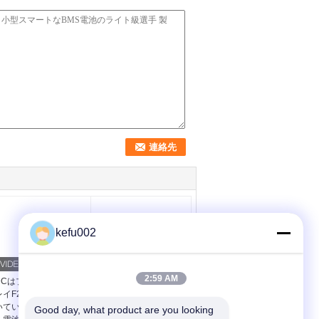
kefu002
2:59 AM
DCはプラグ アンド プ
6.4v 6Ah SLAの取り替
レイF2ターミナルが付
えのABS箱0.4kgのため
いているSLAの取り替
の小さいリチウム イオ
Good day, what product are you looking 