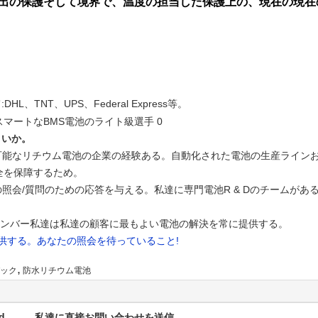
出の保護そして境界で、温度の担当した保護上の、現在の現在
、TNT、UPS、Federal Express等。
さいか。
電可能なリチウム電池の企業の経験ある。自動化された電池の生産ライン
全を保障するため。
ての照会/質問のための応答を与える。私達に専門電池R & Dのチームが
のメンバー私達は私達の顧客に最もよい電池の解決を常に提供する。
提供する。あなたの照会を待っていること!
,
ック
防水リチウム電池
d.
私達に直接お問い合わせを送信