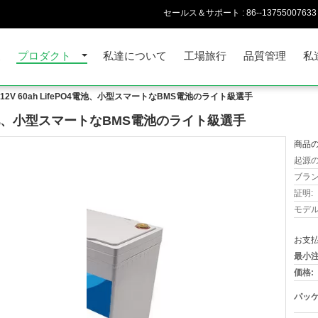
セールス＆サポート :
86--13755007633
家
プロダクト
私達について
工場旅行
品質管理
私
oth 12V 60ah LifePO4電池、小型スマートなBMS電池のライト級選手
fePO4電池、小型スマートなBMS電池のライト級選手
商品の
起源の
ブラン
証明:
モデル
お支払
最小注
価格:
パッケ