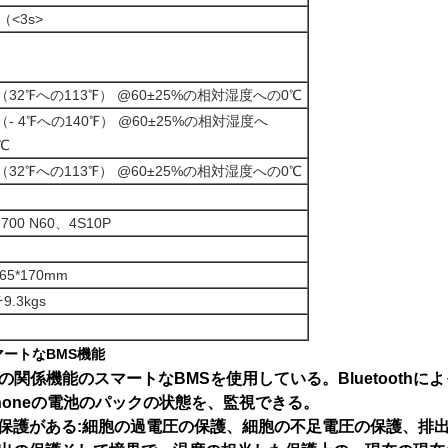
 （<3s>
 （32℉への113℉） @60±25%の相対湿度への0℃
 （- 4℉への140℉） @60±25%の相対湿度へ
0℃
 （32℉への113℉） @60±25%の相対湿度への0℃
2700 N60、4S10P
165*170mm
.3kgs
のスマートなBMS機能
toothの関係機能のスマートなBMSを使用している。Bluetoo
tphoneの電池のパックの状態を、監視できる。
保護がある:細胞の過電圧の保護、細胞の不足電圧の保護、排