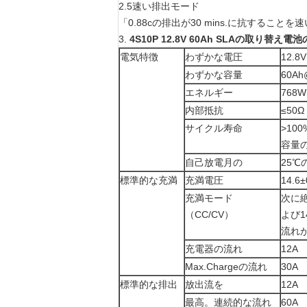
2.5速い排出モード
「0.88cの排出が30 mins.に抗すること
3.
4S10P 12.8V 60Ah SLAの取り替え電
電気特徴
わずかな電圧
12.8V
わずかな容量
60Ah
エネルギー
768W
内部抵抗
≤50Ω
サイクル寿命
>10
容量
自己放電月の
25℃
標準的な充満
充満電圧
14.6±
充満モード
次に絶
（CC/CV）
よび1
流れが
充電器の流れ
12A
Max.Chargeの流れ
30A
標準的な排出
放出流を
12A
最高。連続的な流れ
60A