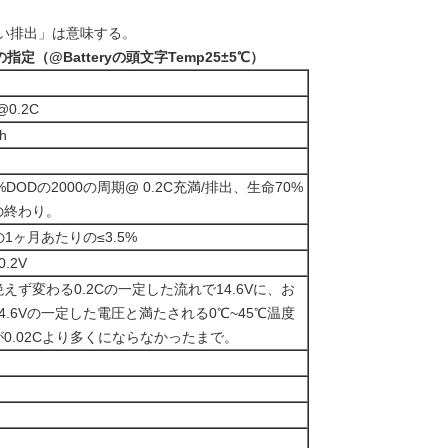
を速い排出」は意味する。
池の指定（@Batteryの頭文字Temp25±5℃）
@0.2C
h
0%DODの2000の周期@ 0.2C充満/排出、生命70%
の終わり。
の1ヶ月あたりの≤3.5%
0.2V
えず変わる0.2Cの一定した流れで14.6Vに、お
4.6Vの一定した電圧と満たされる0℃~45℃温度
0.02Cより多くにならなかったまで。